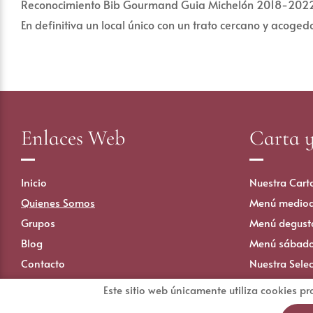
Reconocimiento Bib Gourmand Guia Michelón 2018-2022 
En definitiva un local único con un trato cercano y acoged
Enlaces Web
Carta 
Inicio
Nuestra Cart
Quienes Somos
Menú mediod
Grupos
Menú degust
Blog
Menú sábad
Contacto
Nuestra Sele
Este sitio web únicamente utiliza cookies pr