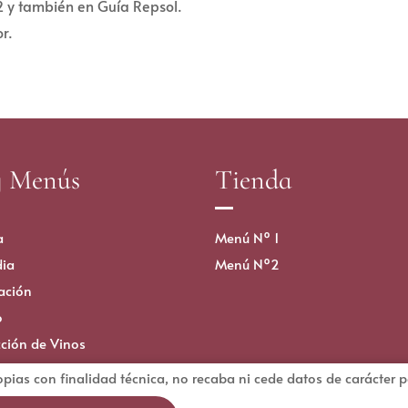
y también en Guía Repsol.
or.
y Menús
Tienda
a
Menú Nº 1
ia
Menú Nº2
ación
o
cción de Vinos
opias con finalidad técnica, no recaba ni cede datos de carácter 