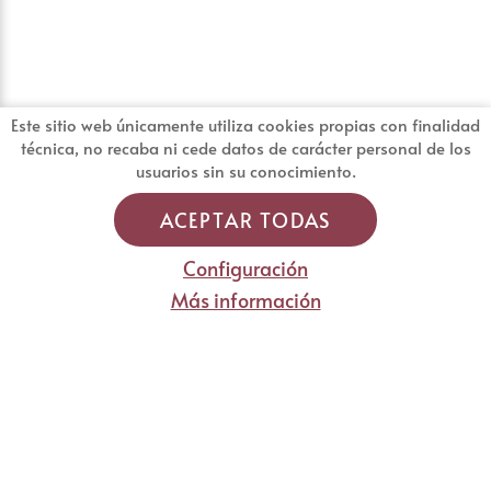
Este sitio web únicamente utiliza cookies propias con finalidad
técnica, no recaba ni cede datos de carácter personal de los
usuarios sin su conocimiento.
ACEPTAR TODAS
Configuración
Más información
BLOG - 2025
Carta y Menús
Reservas
Vinos
Otros
Actualidad
Más artículos de interés