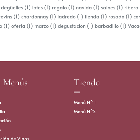
 degüelles
(1)
lotes
(1)
regalo
(1)
navida
(1)
salnes
(1)
ribera
revins
(1)
chardonnay
(1)
ladredo
(1)
tienda
(1)
rosado
(1)
co
to
(1)
oferta
(1)
marzo
(1)
degustacion
(1)
barbadillo
(1)
Vaca
y Menús
Tienda
a
Menú Nº 1
ia
Menú Nº2
ación
o
cción de Vinos