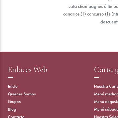
cata champagnes últimos
canarios
(1)
concurso
(1)
Ent
descuen
Enlaces Web
Carta 
Inicio
Nuestra Cart
Quienes Somos
Menú mediod
Grupos
Menú degust
Blog
Menú sábad
Contacto
Nuestra Sele