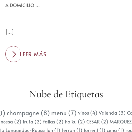
A DOMICILIO ...
LEER MÁS
Nube de Etiquetas
0)
champagne
(8)
menu
(7)
vinos
(4)
Valencia
(3)
Ca
ancesa
(2)
trufa
(2)
fallas
(2)
haiku
(2)
CESAR
(2)
MARQUE
ta Languedoc-Roussillon
(1)
ferran
(1)
torrent
(1)
cena
(1)
ro